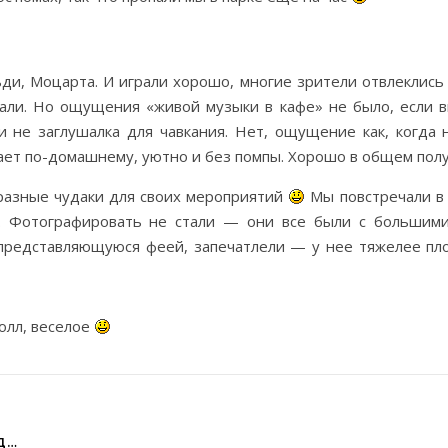
ьди, Моцарта. И играли хорошо, многие зрители отвлеклись 
вали. Но ощущения «живой музыки в кафе» не было, если в
и не заглушалка для чавкания. Нет, ощущение как, когда н
рает по-домашнему, уютно и без помпы. Хорошо в общем полу
разные чудаки для своих мероприятий
Мы повстречали в 
. Фотографировать не стали — они все были с большими
, представляющуюся феей, запечатлели — у нее тяжелее пл
олл, веселое
Д…