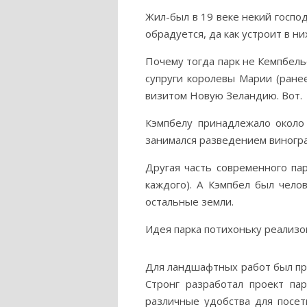
Жил-был в 19 веке некий господ
обрадуется, да как устроит в ни
Почему тогда парк не Кемпбел
супруги королевы Марии (ранее
визитом Новую Зеландию. Вот.
Кэмпбелу принадлежало около 
занимался разведением виноград
Другая часть современного па
каждого). А Кэмпбел был чело
остальные земли.
Идея парка потихоньку реализо
Для ландшафтных работ был пр
Стронг разработал проект па
различные удобства для посет