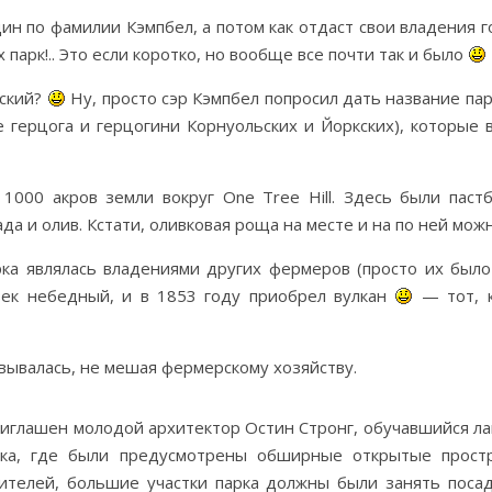
ин по фамилии Кэмпбел, а потом как отдаст свои владения г
х парк!.. Это если коротко, но вообще все почти так и было
ьский?
Ну, просто сэр Кэмпбел попросил дать название парк
 герцога и герцогини Корнуольских и Йоркских), которые 
1000 акров земли вокруг One Tree Hill. Здесь были пас
а и олив. Кстати, оливковая роща на месте и на по ней можн
рка являлась владениями других фермеров (просто их было
век небедный, и в 1853 году приобрел вулкан
— тот, к
вывалась, не мешая фермерскому хозяйству.
иглашен молодой архитектор Остин Стронг, обучавшийся л
рка, где были предусмотрены обширные открытые прост
ителей, большие участки парка должны были занять поса