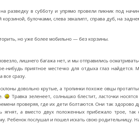
на разведку в субботу и упрямо провели пикник под нач
корзиной, булочками, слева эвкалипт, справа дуб, на задне
торить, но уже более мобильно — без корзины.
овезло, лишнего багажа нет, и мы отправились осматривать
ое-нибудь приятное местечко для отдыха глаз найдется. М
 все сразу.
 склоны довольно крутые, а тропинки похоже овцы протаптыв
е.
Травка зеленеет, солнышко блестит, ласточки носятс
емени проверяя, где их дети болтаются. Они так здорово д
ь ягнят, а вместо двух положенных прибежало трое, так 
му. Ребенок послушал и пошел искать свою родительницу. 