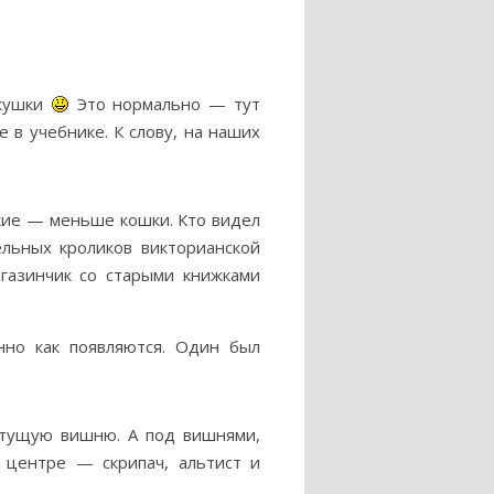
акушки
Это нормально — тут
 в учебнике. К слову, на наших
кие — меньше кошки. Кто видел
ельных кроликов викторианской
агазинчик со старыми книжками
нно как появляются. Один был
етущую вишню. А под вишнями,
центре — скрипач, альтист и