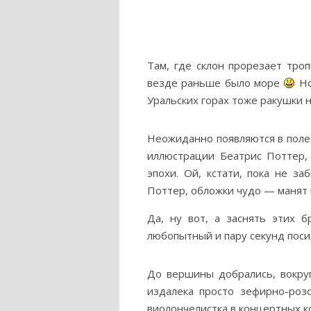
Там, где склон прорезает тр
везде раньше было море
Но
Уральских горах тоже ракушки 
Неожиданно появляются в поле
иллюстрации Беатрис Поттер, 
эпохи. Ой, кстати, пока не з
Поттер, обложки чудо — манят
Да, ну вот, а заснять этих 
любопытный и пару секунд поси
До вершины добрались, вокру
издалека просто зефирно-роз
виолончелистка в концертных ко