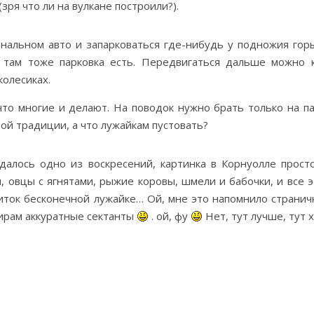
зря что ли на вулкане построили?).
ональном авто и запарковаться где-нибудь у подножия горы
 там тоже парковка есть. Передвигаться дальше можно к
колесиках.
то многие и делают. На поводок нужно брать только на па
рой традиции, а что лужайкам пустовать?
далось одно из воскресений, картинка в Корнуолле прост
, овцы с ягнятами, рыжие коровы, шмели и бабочки, и все 
ток бесконечной лужайке… Ой, мне это напомнило страничк
ирам аккуратные сектанты
. ой, фу
Нет, тут лучше, тут