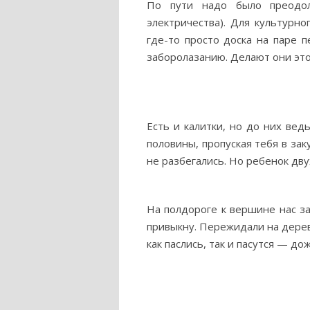
По пути надо было преодол
электричества). Для культурн
где-то просто доска на паре 
заборолазанию. Делают они это
Есть и калитки, но до них ве
половины, пропуская тебя в зак
не разбегались. Но ребенок дву
На полдороге к вершине нас за
привыкну. Пережидали на дерев
как паслись, так и пасутся — д