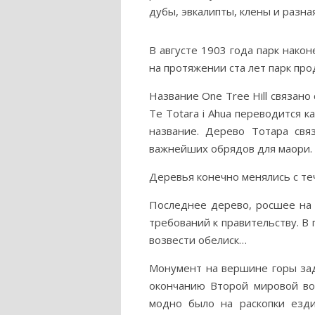
дубы, эвкалипты, клены и разн
В августе 1903 года парк нако
на протяжении ста лет парк про
Название One Tree Hill связан
Te Totara i Ahua переводится 
название. Дерево Тотара св
важнейших обрядов для маори.
Деревья конечно менялись с те
Последнее дерево, росшее на 
требований к правительству. В
возвести обелиск…
Монумент на вершине горы зад
окончанию Второй мировой во
модно было на раскопки езд