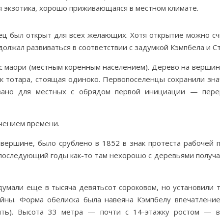
ая экзотика, хорошо приживающаяся в местном климате.
нец был открыт для всех желающих. Хотя открытие можно с
должал развиваться в соответствии с задумкой Кэмпбела и Ст
о с маори (местным коренным населением). Дерево на верши
как тотара, стоящая одиноко. Первопоселенцы сохранили зна
язано для местных с обрядом первой инициации — пере
чением времени.
вершине, было срублено в 1852 в знак протеста рабочей 
 последующий годы как-то там нехорошо с деревьями получа
умали еще в тысяча девятьсот сороковом, но установили то
йны. Форма обелиска была навеяна Кэмпбелу впечатлением
ить). Высота 33 метра — почти с 14-этажку ростом — в