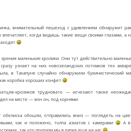
опинка, внимательный пешеход с удивлением обнаружит р
 впечатляет, когда видишь такие вещи своими глазами, а не
находят
 зрения маленькие кролики. Они тут действительно малень
сразу узнает на них новозеландских потомков тех аквар
абыла, в Такапуне случайно обнаружили букинистический м
 как коробка хороших конфет
братцев-кроликов трудновато — исчезают также неожида
дел на месте — вон он, под корнями:
г обелиска обошли, отправились вниз — поглядеть на цв
овыми, как и положено, толпа азиатов с камерами
А в 
стюмах, так что пропали мы в парке еще на час