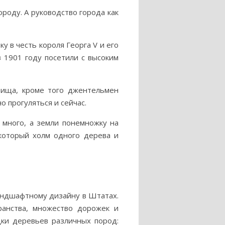
ороду. А руководство города как
у в честь короля Георга V и его
в 1901 году посетили с высоким
тбища, кроме того джентельмен
о прогуляться и сейчас.
 много, а земли понемножку на
оторый холм одного дерева и
андшафтному дизайну в Штатах.
ранства, множество дорожек и
дки деревьев различных пород: