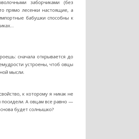
волочными заборчиками (без
то прямо лесенки настоящие, а
 импортные бабушки способны к
сиках…
роешь: сначала открывается до
премудрости устроены, чтоб овцы
ной мысли.
войство, к которому я никак не
и посидели. А овцам все равно —
т снова будет солнышко?