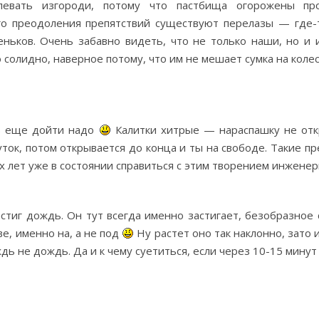
евать изгороди, потому что пастбища огорожены про
ого преодоления препятствий существуют перелазы — где-
пеньков. Очень забавно видеть, что не только наши, но и
 солидно, наверное потому, что им не мешает сумка на коле
дь еще дойти надо
Калитки хитрые — нараспашку не отк
уток, потом открывается до конца и ты на свободе. Такие 
х лет уже в состоянии справиться с этим творением инженер
стиг дождь. Он тут всегда именно застигает, безобразное с
е, именно на, а не под
Ну растет оно так наклонно, зато 
ождь не дождь. Да и к чему суетиться, если через 10-15 мину