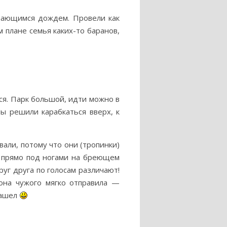
инающимся дождем. Провели как
м плане семья каких-то баранов,
ся. Парк большой, идти можно в
ы решили карабкаться вверх, к
али, потому что они (тропинки)
я прямо под ногами на бреющем
руг друга по голосам различают!
она чужого мягко отправила —
Нашел