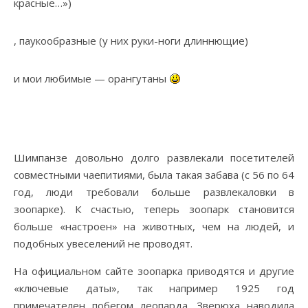
красные…»)
, паукообразные (у них руки-ноги длиннющие)
и мои любимые — орангутаны
Шимпанзе довольно долго развлекали посетителей
совместными чаепитиями, была такая забава (с 56 по 64
год, люди требовали больше развлекаловки в
зоопарке). К счастью, теперь зоопарк становится
больше «настроен» на животных, чем на людей, и
подобных увеселений не проводят.
На официальном сайте зоопарка приводятся и другие
«ключевые даты», так например 1925 год
примечателен побегом леопарда. Зверюха наводила