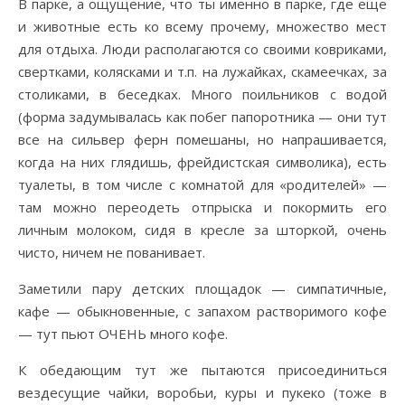
В парке, а ощущение, что ты именно в парке, где еще
и животные есть ко всему прочему, множество мест
для отдыха. Люди располагаются со своими ковриками,
свертками, колясками и т.п. на лужайках, скамеечках, за
столиками, в беседках. Много поильников с водой
(форма задумывалась как побег папоротника — они тут
все на сильвер ферн помешаны, но напрашивается,
когда на них глядишь, фрейдистская символика), есть
туалеты, в том числе с комнатой для «родителей» —
там можно переодеть отпрыска и покормить его
личным молоком, сидя в кресле за шторкой, очень
чисто, ничем не пованивает.
Заметили пару детских площадок — симпатичные,
кафе — обыкновенные, с запахом растворимого кофе
— тут пьют ОЧЕНЬ много кофе.
К обедающим тут же пытаются присоединиться
вездесущие чайки, воробьи, куры и пукеко (тоже в