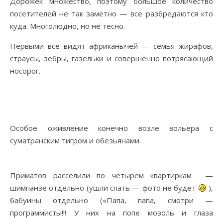
Дорожек множество, поэтому большое количество
посетителей не так заметно — все разбредаются кто
куда. Многолюдно, но не тесно.
Первыми все видят африканычей — семья жирафов,
страусы, зебры, газельки и совершенно потрясающий
носорог.
Особое оживление конечно возле вольера с
суматранским тигром и обезьянами.
Приматов расселили по четырем квартиркам —
шимпанзе отдельно (ушли спать — фото не будет
),
бабуины отдельно («Папа, папа, смотри —
программисты!!! У них на попе мозоль и глаза