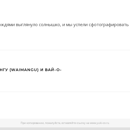
ождями выглянуло солнышко, и мы успели сфотографировать
НГУ (WAIMANGU) И ВАЙ-О-
При копировании, пожалуйста, оставляйте ссылку на www.yuki-co.ru.