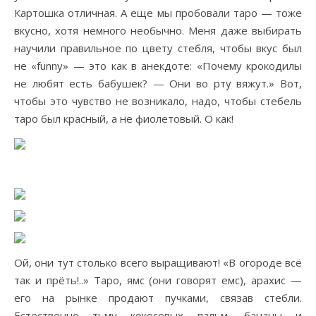
Картошка отличная. А еще мы пробовали таро — тоже
вкусно, хотя немного необычно. Меня даже выбирать
научили правильное по цвету стебля, чтобы вкус был
не «funny» — это как в анекдоте: «Почему крокодилы
не любят есть бабушек? — Они во рту вяжут.» Вот,
чтобы это чувство не возникало, надо, чтобы стебель
таро был красный, а не фиолетовый. О как!
Ой, они тут столько всего выращивают! «В огороде всё
так и прёть!..» Таро, ямс (они говорят емс), арахис —
его на рынке продают пучками, связав стебли.
Естественно тьму кокосовых пальм, бананы и