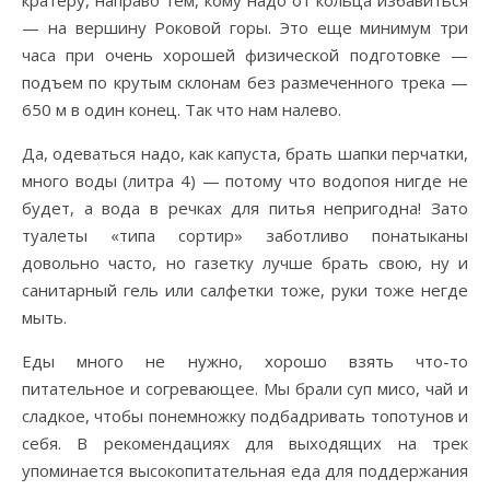
кратеру, направо тем, кому надо от кольца избавиться
— на вершину Роковой горы. Это еще минимум три
часа при очень хорошей физической подготовке —
подъем по крутым склонам без размеченного трека —
650 м в один конец. Так что нам налево.
Да, одеваться надо, как капуста, брать шапки перчатки,
много воды (литра 4) — потому что водопоя нигде не
будет, а вода в речках для питья непригодна! Зато
туалеты «типа сортир» заботливо понатыканы
довольно часто, но газетку лучше брать свою, ну и
санитарный гель или салфетки тоже, руки тоже негде
мыть.
Еды много не нужно, хорошо взять что-то
питательное и согревающее. Мы брали суп мисо, чай и
сладкое, чтобы понемножку подбадривать топотунов и
себя. В рекомендациях для выходящих на трек
упоминается высокопитательная еда для поддержания