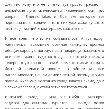
Для тех, кому это не близко, тут просто красиво —
альпийские луга, сменяющиеся каменными осыпями,
озера — Emerald lakes и Blue lake, которые так
перенасыщены солями, что в них уже даже купаться
нельзя, дымящийся кратер… ну, красиво же!
И всё время что-то не складывалось. А тут вдруг
наметились пасхальные осенние каникулы, прогноз
обещал хорошую погоду, наши товарищи сказали, что
они тоже давно туда хотят, да что-то всё никак, а
теперь-то уж точно — тем более, что жильё снимать
большой компанией проще… В общем мы всё
распланировали, нашли домик с печкой, потому что для
палатки было уже несколько холодновато ночами, да и
с печкой веселей, и стали всячески готовиться.
В зимний период — с мая по сентябрь — маршрут
годится для опытных туристов — погода резко
меняется, очень холодно, снег, в общем неприятно.