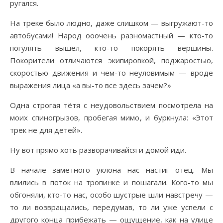
ругался.
На треке было людно, даже слишком — выгружают-то
автобусами! Народ ооочень разномастный — кто-то
погулять вышел, кто-то покорять вершины.
Покорители отличаются экипировкой, поджаростью,
скоростью движения и чем-то неуловимым — вроде
выражения лица «а вы-то все здесь зачем?»
Одна строгая тётя с неудовольствием посмотрела на
моих спиногрызов, пробегая мимо, и буркнула: «Этот
трек не для детей».
Ну вот прямо хоть разворачивайся и домой иди.
В начале заметного уклона нас настиг отец. Мы
влились в поток на тропинке и пошагали. Кого-то мы
обгоняли, кто-то нас, особо шустрые шли навстречу —
то ли возвращались, передумав, то ли уже успели с
другого конца прибежать — ощущение, как на улице