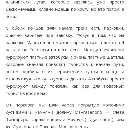
альпийских лугах, которые казались уже просто
бесконечными, словно идешь по кругу, но это потом, а
пока…
С обоих концов (или начал) трека есть парковки,
обычно забитые под завязку. Фокус в том, что на
парковке Мангатепопо можно парковаться только на 4
часа, а на Кететахи на весь день. Между парковками
курсируют платные автобусы и очень платные шаттлы,
которые сначала привозят туристов к началу пути,
потом подбирают их героические тушки в конце и
отвозят куда-то культурно отдыхать. Автобусы просто
курсируют между точками, как раз для коварных
туристов вроде нас.
От парковки мы шли через покрытую колючими
кустиками и камнями долину Мангатепопо — слева
Тонгариро, справа впереди Науруэ ( Ngauruhoe ), она
же Дум, она же Роковая. Моя прелесть…