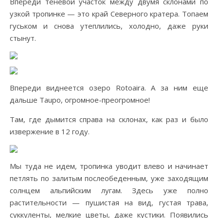
Впереди теневой участок между двумя склонами по
узкой тропинке — это край Северного кратера. Топаем
гуськом и снова утеплились, холодно, даже руки
стынут.
Впереди виднеется озеро Rotoaira. А за ним еще
дальше Taupo, огромное-преогромное!
Там, где дымится справа на склонах, как раз и было
извержение в 12 году.
Мы туда не идем, тропинка уводит влево и начинает
петлять по залитым послеобеденным, уже заходящим
солнцем альпийским лугам. Здесь уже полно
растительности — пушистая на вид, густая трава,
суккуленты, мелкие цветы, даже кустики. Появились