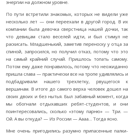
энергии на должном уровне.
По пути встретили знакомых, которых не видели уже
несколько лет — они переехали в другой город. В их
компании была девочка сверстница нашей дочки, так
что девицам стало веселей идти, и был стимул не
раскисать. Младшенький, заметив переноску у отца за
спиной, запросился, но получил отказ, потому что это
на самый крайний случай. Пришлось топать самому.
Потом ему даже понравилось, потому что неожиданно
пришла слава — практически все на тропе удивлялись и
подбадривали нашего трехлетку, рвущегося к
вершинам. В итоге до самого верха человек дошел на
своих двоих и без нытья. Был забавный момент, когда
мы обогнали отдыхавших ребят-студентов, и они
поинтересовались, сколько «этому парню» — Три. —
Ой. А вы откуда? — Из России — Аааа… Тогда ясно.
Мне очень пригодились разумно припасенные палки-