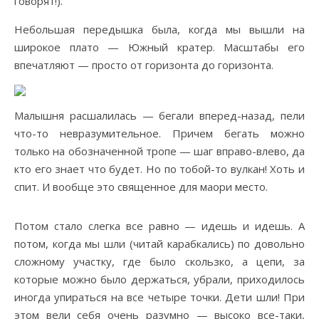
говорят!).
Небольшая передышка была, когда мы вышли на
широкое плато — Южный кратер. Масштабы его
впечатляют — просто от горизонта до горизонта.
Малышня расшалилась — бегали вперед-назад, пели
что-то невразумительное. Причем бегать можно
только на обозначенной тропе — шаг вправо-влево, да
кто его знает что будет. Но по тобой-то вулкан! Хоть и
спит. И вообще это священное для маори место.
Потом стало слегка все равно — идешь и идешь. А
потом, когда мы шли (читай карабкались) по довольно
сложному участку, где было скользко, а цепи, за
которые можно было держаться, убрали, приходилось
иногда упираться на все четыре точки. Дети шли! При
этом вели себя очень разумно — высоко все-таки,