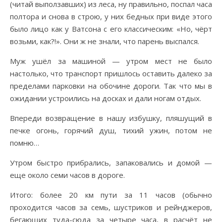
(читай выползавших) из леса, ну правильно, поспал часа
полтора и снова в строю, у них бедных при виде этого
было лицо как у Ватсона с его классическим: «Но, чёрт
возьми, как?!». Они ж не знали, что парень выспался.
Муж ушёл за машиной — утром мест не было
настолько, что транспорт пришлось оставить далеко за
пределами парковки на обочине дороги. Так что мы в
ожидании устроились на досках и дали ногам отдых.
Впереди возвращение в нашу избушку, пляшущий в
печке огонь, горячий душ, тихий ужин, потом не
помню…
Утром быстро прибрались, запаковались и домой —
еще около семи часов в дороге.
Итого: более 20 км пути за 11 часов (обычно
проходится часов за семь, шустриков и рейнджеров,
бегающих туда-сюда за четыре часа, в расчёт не